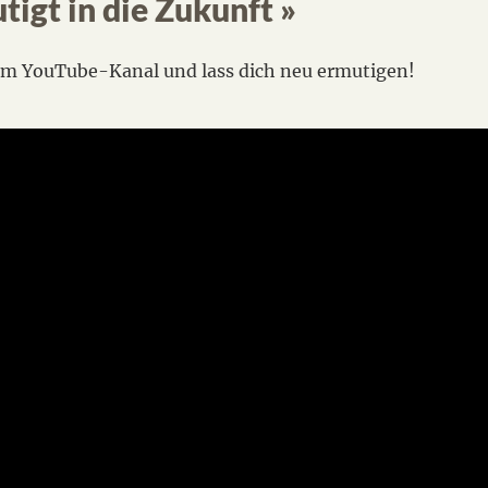
utigt in die Zukunft »
rem YouTube-Kanal und lass dich neu ermutigen!