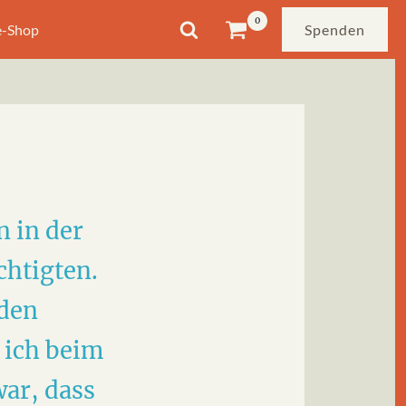
e-Shop
Spenden
 in der
chtigten.
 den
 ich beim
war, dass