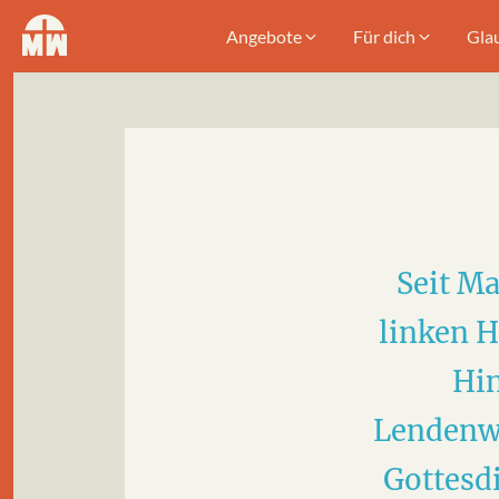
Angebote
Für dich
Gla
Seit M
linken H
Hin
Lendenwi
Gottesdi