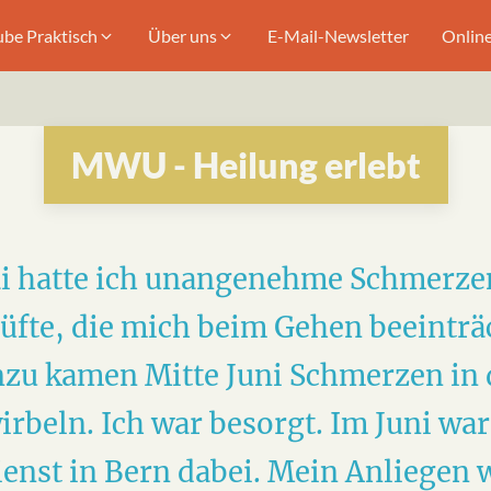
ube Praktisch
Über uns
E-Mail-Newsletter
Onlin
MWU - Heilung erlebt
ai hatte ich unangenehme Schmerzen
üfte, die mich beim Gehen beeinträ
zu kamen Mitte Juni Schmerzen in
rbeln. Ich war besorgt. Im Juni war
enst in Bern dabei. Mein Anliegen 