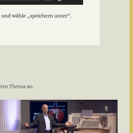
Hoch/Runter
benutzen,
k
und wähle „speichern unter“.
um
die
Lautstärke
zu
regeln.
dten Thema an.