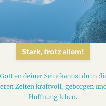
Stark, trotz allem!
Gott an deiner Seite kannst du in d
eren Zeiten kraftvoll, geborgen und
Hoffnung leben.