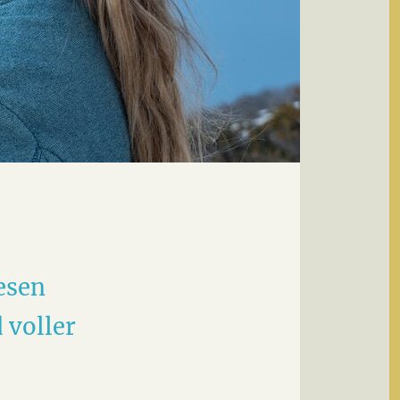
iesen
 voller