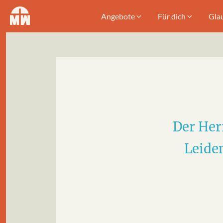
Angebote
Für dich
Gla
Der Her
Leiden