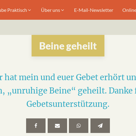
ube Praktisch
Über uns
E-Mail-Newsletter
Onlin
Beine geheilt
r hat mein und euer Gebet erhört u
, „unruhige Beine“ geheilt. Danke 
Gebetsunterstützung.