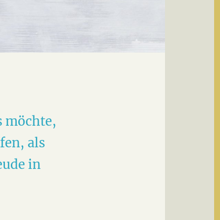
s möchte,
fen, als
eude in