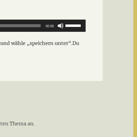
Pfeiltasten
00:00
Hoch/Runter
benutzen,
und wähle „speichern unter“.Du
um
die
Lautstärke
zu
regeln.
dten Thema an.