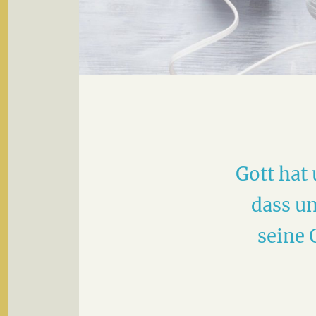
Gott hat
dass un
seine 