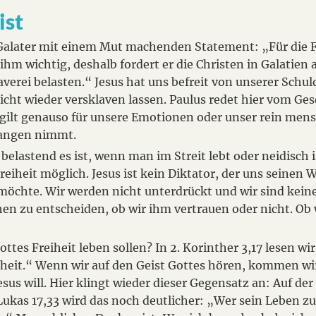
ist
 Galater mit einem Mut machenden Statement: „Für die Fr
 ihm wichtig, deshalb fordert er die Christen in Galatien 
verei belasten.“ Jesus hat uns befreit von unserer Schuld,
icht wieder versklaven lassen. Paulus redet hier vom G
s gilt genauso für unsere Emotionen oder unser rein me
efangen nimmt.
 belastend es ist, wenn man im Streit lebt oder neidisch 
Freiheit möglich. Jesus ist kein Diktator, der uns seinen
 möchte. Wir werden nicht unterdrückt und wir sind kein
hen zu entscheiden, ob wir ihm vertrauen oder nicht. Ob
ttes Freiheit leben sollen? In 2. Korinther 3,17 lesen wir
reiheit.“ Wenn wir auf den Geist Gottes hören, kommen wi
us will. Hier klingt wieder dieser Gegensatz an: Auf der 
 Lukas 17,33 wird das noch deutlicher: „Wer sein Leben zu