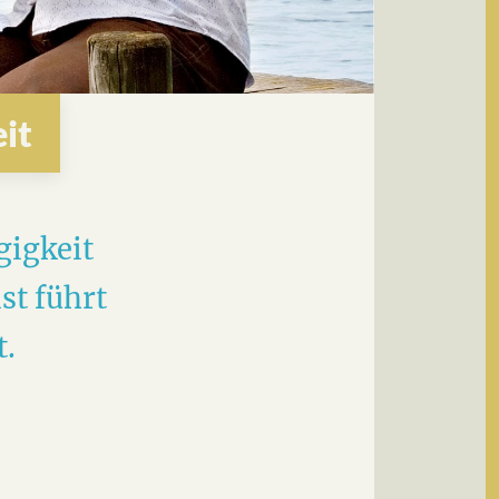
it
gigkeit
st führt
t.