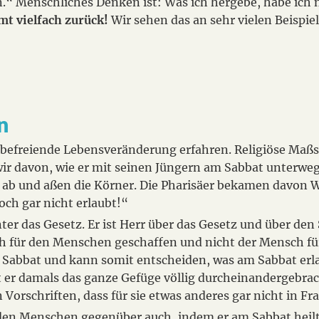
en.“ Menschliches Denken ist: Was ich hergebe, habe ich n
mt vielfach zurück!
Wir sehen das an sehr vielen Beispiele
n
befreiende Lebensveränderung erfahren. Religiöse Maßst
 wir davon, wie er mit seinen Jüngern am Sabbat unterwegs
en ab und aßen die Körner. Die Pharisäer bekamen davon 
och gar nicht erlaubt!“
nter das Gesetz. Er ist Herr über das Gesetz und über den
h für den Menschen geschaffen und nicht der Mensch für
Sabbat und kann somit entscheiden, was am Sabbat erla
 er damals das ganze Gefüge völlig durcheinandergebrac
 Vorschriften, dass für sie etwas anderes gar nicht in F
 den Menschen gegenüber auch, indem er am Sabbat heilt