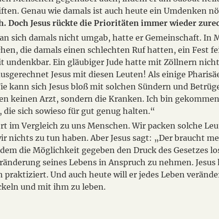
iften. Genau wie damals ist auch heute ein Umdenken nö
. Doch Jesus rückte die Prioritäten immer wieder zure
n sich damals nicht umgab, hatte er Gemeinschaft. In Ma
en, die damals einen schlechten Ruf hatten, ein Fest fei
t undenkbar. Ein gläubiger Jude hatte mit Zöllnern nicht
sgerechnet Jesus mit diesen Leuten! Als einige Pharisäer
Wie kann sich Jesus bloß mit solchen Sündern und Betrü
en keinen Arzt, sondern die Kranken. Ich bin gekommen
, die sich sowieso für gut genug halten.“
 im Vergleich zu uns Menschen. Wir packen solche Leute
ir nichts zu tun haben. Aber Jesus sagt: „Der braucht mei
dem die Möglichkeit gegeben den Druck des Gesetzes los
ränderung seines Lebens in Anspruch zu nehmen. Jesus h
 praktiziert. Und auch heute will er jedes Leben veränd
ckeln und mit ihm zu leben.