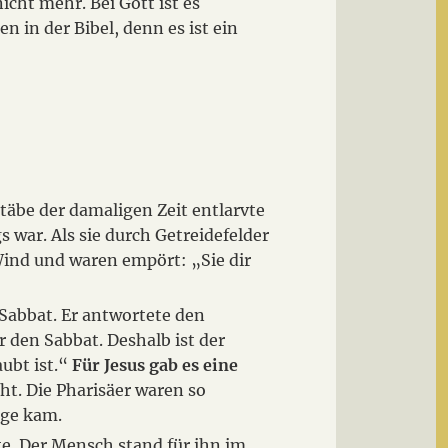
icht mehr. Bei Gott ist es
n in der Bibel, denn es ist ein
äbe der damaligen Zeit entlarvte
 war. Als sie durch Getreidefelder
Wind und waren empört: „Sie dir
 Sabbat. Er antwortete den
 den Sabbat. Deshalb ist der
ubt ist.“
Für Jesus gab es eine
ht. Die Pharisäer waren so
rage kam.
e. Der Mensch stand für ihn im